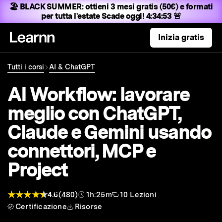
🏖️ BLACK SUMMER:
ottieni 3 mesi gratis (50€) e formati
per tutta l'estate
Scade oggi! 4:34:52 🚨
Inizia gratis
Tutti i corsi
AI & ChatGPT
AI Workflow: lavorare
meglio con ChatGPT,
Claude e Gemini usando
connettori, MCP e
Project
4.6
(480)
1h:25m
10 Lezioni
Certificazione
Risorse