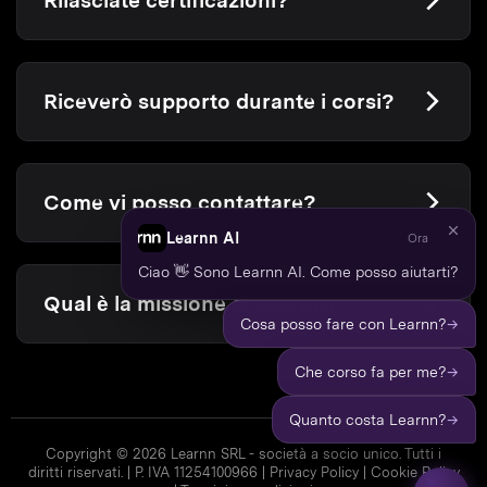
Rilasciate certificazioni?
Riceverò supporto durante i corsi?
Come vi posso contattare?
Learnn AI
Ora
Ciao 👋 Sono Learnn AI. Come posso aiutarti?
Qual è la missione di Learnn?
→
Cosa posso fare con Learnn?
→
Che corso fa per me?
→
Quanto costa Learnn?
Copyright © 2026 Learnn SRL - società a socio unico. Tutti i
diritti riservati. | P. IVA 11254100966 |
Privacy Policy
|
Cookie Policy