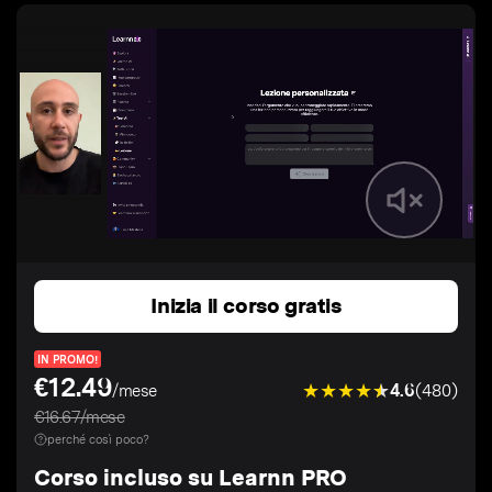
Inizia il corso gratis
IN PROMO!
€12.49
4.6
(480)
/mese
€16.67/mese
perché così poco?
Corso incluso su Learnn PRO