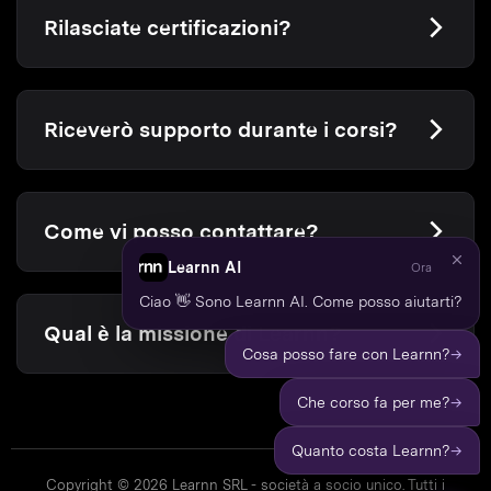
Rilasciate certificazioni?
Riceverò supporto durante i corsi?
Come vi posso contattare?
Learnn AI
Ora
Ciao 👋 Sono Learnn AI. Come posso aiutarti?
Qual è la missione di Learnn?
→
Cosa posso fare con Learnn?
→
Che corso fa per me?
→
Quanto costa Learnn?
Copyright © 2026 Learnn SRL - società a socio unico. Tutti i