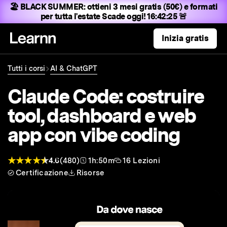
🏖️ BLACK SUMMER:
ottieni 3 mesi gratis (50€) e formati
per tutta l'estate
Scade oggi! 16:42:24 🚨
Inizia gratis
Tutti i corsi
AI & ChatGPT
Claude Code: costruire
tool, dashboard e web
app con vibe coding
4.6
(480)
1h:50m
16 Lezioni
Certificazione
Risorse