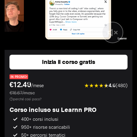
Inizia il corso gratis
IN PROMO!
€12.49
4.6
(480)
/mese
€16.67/mese
perché così poco?
Corso incluso su Learnn PRO
400+ corsi inclusi
950+ risorse scaricabili
50+ percorsi tematici