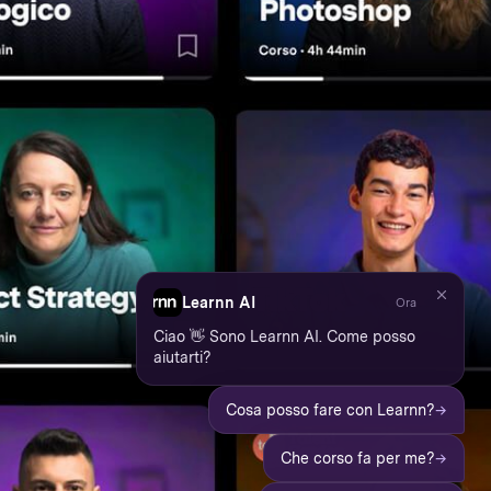
Learnn AI
Ora
Ciao 👋 Sono Learnn AI. Come posso
aiutarti?
→
Cosa posso fare con Learnn?
→
Che corso fa per me?