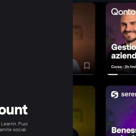
count
 Learnn. Puoi
amite social.