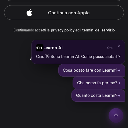
Continua
con Apple
Continuando accetti la
privacy policy
ed i
termini del servizio
Learnn AI
Ora
Hai già un account?
Ciao 👋 Sono Learnn AI. Come posso aiutarti?
Accedi al tuo account Learnn
→
Cosa posso fare con Learnn?
→
Che corso fa per me?
→
Quanto costa Learnn?