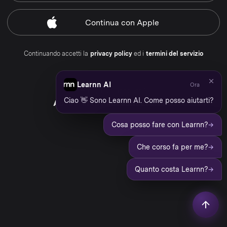
Continua
con Apple
Continuando accetti la
privacy policy
ed i
termini del servizio
Learnn AI
Ora
Hai già un account?
Ciao 👋 Sono Learnn AI. Come posso aiutarti?
Accedi al tuo account Learnn
→
Cosa posso fare con Learnn?
→
Che corso fa per me?
→
Quanto costa Learnn?