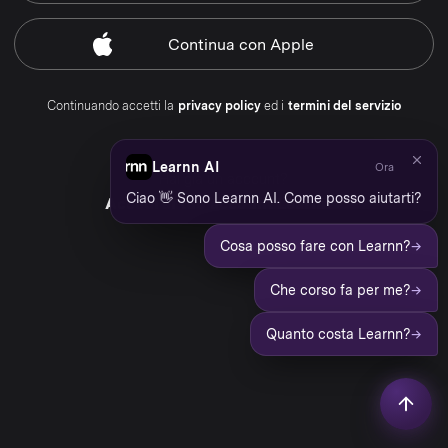
Continua
con Apple
Continuando accetti la
privacy policy
ed i
termini del servizio
Learnn AI
Ora
Hai già un account?
Ciao 👋 Sono Learnn AI. Come posso aiutarti?
Accedi al tuo account Learnn
→
Cosa posso fare con Learnn?
→
Che corso fa per me?
→
Quanto costa Learnn?