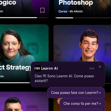
Learnn AI
Ora
Ciao 👋 Sono Learnn AI. Come posso
aiutarti?
→
Cosa posso fare con Learnn?
→
Che corso fa per me?