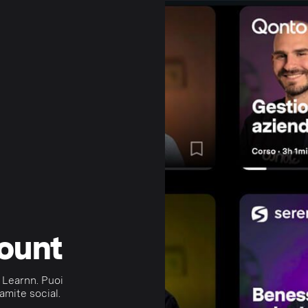
count
 Learnn. Puoi
amite social.