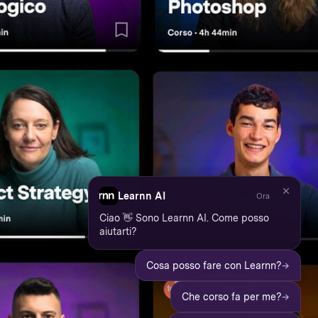
Learnn AI
Ora
Ciao 👋 Sono Learnn AI. Come posso
aiutarti?
→
Cosa posso fare con Learnn?
→
Che corso fa per me?