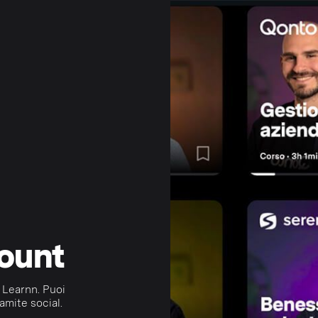
count
 Learnn. Puoi
amite social.