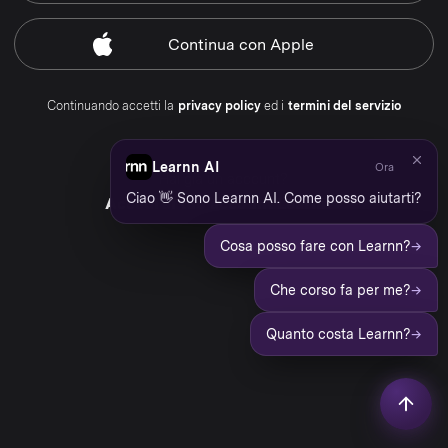
Continua
con Apple
Continuando accetti la
privacy policy
ed i
termini del servizio
Learnn AI
Ora
Hai già un account?
Ciao 👋 Sono Learnn AI. Come posso aiutarti?
Accedi al tuo account Learnn
→
Cosa posso fare con Learnn?
→
Che corso fa per me?
→
Quanto costa Learnn?