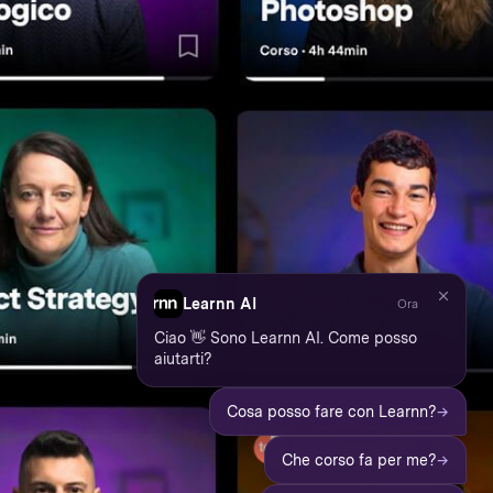
Learnn AI
Ora
Ciao 👋 Sono Learnn AI. Come posso
aiutarti?
→
Cosa posso fare con Learnn?
→
Che corso fa per me?