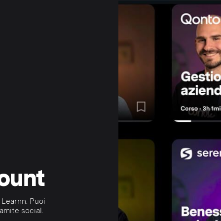
count
 Learnn. Puoi
amite social.