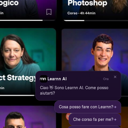
Learnn AI
Ora
Ciao 👋 Sono Learnn AI. Come posso
aiutarti?
→
Cosa posso fare con Learnn?
→
Che corso fa per me?