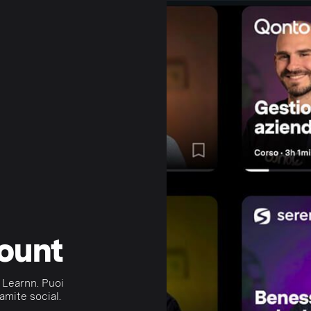
count
 Learnn. Puoi
amite social.