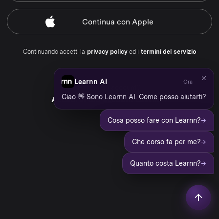
Continua
con Apple
Continuando accetti la
privacy policy
ed i
termini del servizio
Learnn AI
Ora
Hai già un account?
Ciao 👋 Sono Learnn AI. Come posso aiutarti?
Accedi al tuo account Learnn
→
Cosa posso fare con Learnn?
→
Che corso fa per me?
→
Quanto costa Learnn?