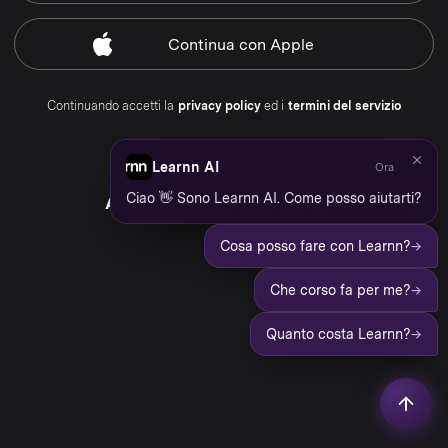
Continua
con Apple
Continuando accetti la
privacy policy
ed i
termini del servizio
Learnn AI
Ora
Hai già un account?
Ciao 👋 Sono Learnn AI. Come posso aiutarti?
Accedi al tuo account Learnn
→
Cosa posso fare con Learnn?
→
Che corso fa per me?
→
Quanto costa Learnn?