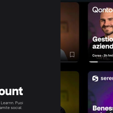
count
 Learnn. Puoi
amite social.