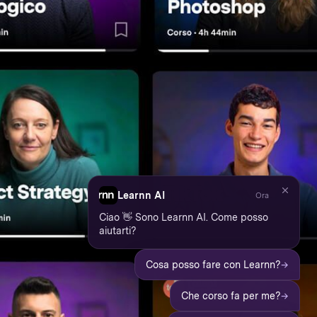
Learnn AI
Ora
Ciao 👋 Sono Learnn AI. Come posso
aiutarti?
→
Cosa posso fare con Learnn?
→
Che corso fa per me?