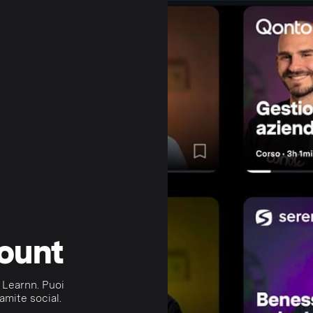
count
 Learnn. Puoi
amite social.