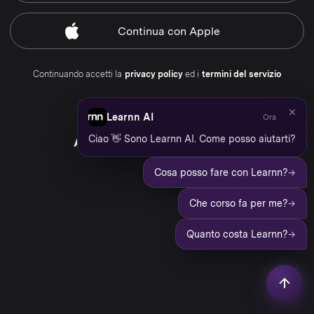
Continua
con Apple
Continuando accetti la
privacy policy
ed i
termini del servizio
Learnn AI
Ora
Hai già un account?
Ciao 👋 Sono Learnn AI. Come posso aiutarti?
Accedi al tuo account Learnn
→
Cosa posso fare con Learnn?
→
Che corso fa per me?
→
Quanto costa Learnn?