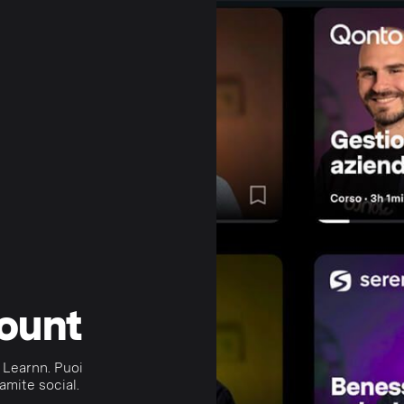
count
 Learnn. Puoi
amite social.