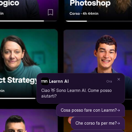
Learnn AI
Ora
Ciao 👋 Sono Learnn AI. Come posso
aiutarti?
→
Cosa posso fare con Learnn?
→
Che corso fa per me?