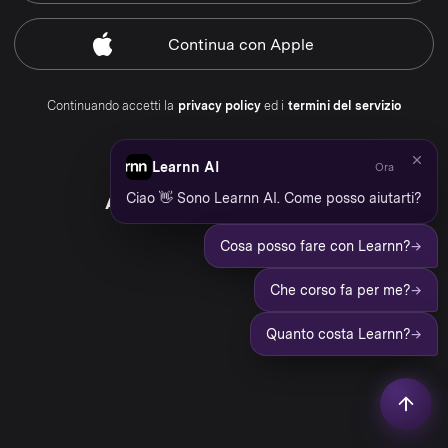
Continua
con Apple
Continuando accetti la
privacy policy
ed i
termini del servizio
Learnn AI
Ora
Hai già un account?
Ciao 👋 Sono Learnn AI. Come posso aiutarti?
Accedi al tuo account Learnn
→
Cosa posso fare con Learnn?
→
Che corso fa per me?
→
Quanto costa Learnn?