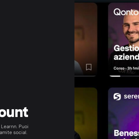
count
 Learnn. Puoi
amite social.