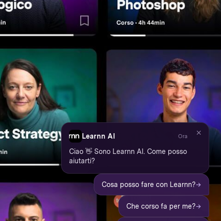
Learnn AI
Ora
Ciao 👋 Sono Learnn AI. Come posso
aiutarti?
→
Cosa posso fare con Learnn?
→
Che corso fa per me?