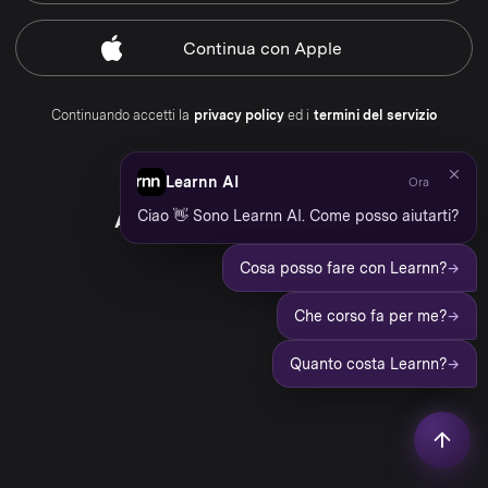
Continua
con Apple
Continuando accetti la
privacy policy
ed i
termini del servizio
Learnn AI
Ora
Hai già un account?
Ciao 👋 Sono Learnn AI. Come posso aiutarti?
Accedi al tuo account Learnn
→
Cosa posso fare con Learnn?
→
Che corso fa per me?
→
Quanto costa Learnn?