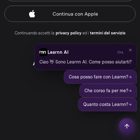
Continua
con Apple
Continuando accetti la
privacy policy
ed i
termini del servizio
Learnn AI
Ora
Hai già un account?
Ciao 👋 Sono Learnn AI. Come posso aiutarti?
Accedi al tuo account Learnn
→
Cosa posso fare con Learnn?
→
Che corso fa per me?
→
Quanto costa Learnn?