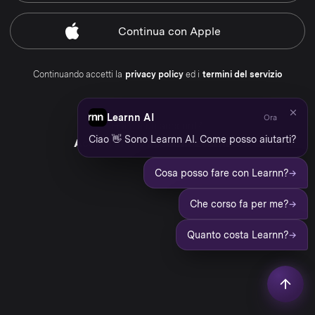
Continua
con Apple
Continuando accetti la
privacy policy
ed i
termini del servizio
Learnn AI
Ora
Hai già un account?
Ciao 👋 Sono Learnn AI. Come posso aiutarti?
Accedi al tuo account Learnn
→
Cosa posso fare con Learnn?
→
Che corso fa per me?
→
Quanto costa Learnn?