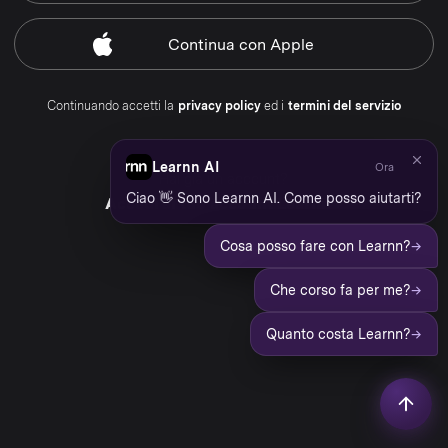
Continua
con Apple
Continuando accetti la
privacy policy
ed i
termini del servizio
Learnn AI
Ora
Hai già un account?
Ciao 👋 Sono Learnn AI. Come posso aiutarti?
Accedi al tuo account Learnn
→
Cosa posso fare con Learnn?
→
Che corso fa per me?
→
Quanto costa Learnn?