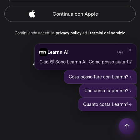
Continua
con Apple
Continuando accetti la
privacy policy
ed i
termini del servizio
Learnn AI
Ora
Hai già un account?
Ciao 👋 Sono Learnn AI. Come posso aiutarti?
Accedi al tuo account Learnn
→
Cosa posso fare con Learnn?
→
Che corso fa per me?
→
Quanto costa Learnn?