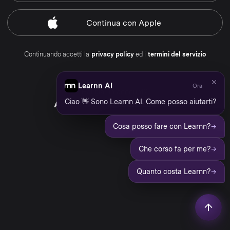
Continua
con Apple
Continuando accetti la
privacy policy
ed i
termini del servizio
Learnn AI
Ora
Hai già un account?
Ciao 👋 Sono Learnn AI. Come posso aiutarti?
Accedi al tuo account Learnn
→
Cosa posso fare con Learnn?
→
Che corso fa per me?
→
Quanto costa Learnn?