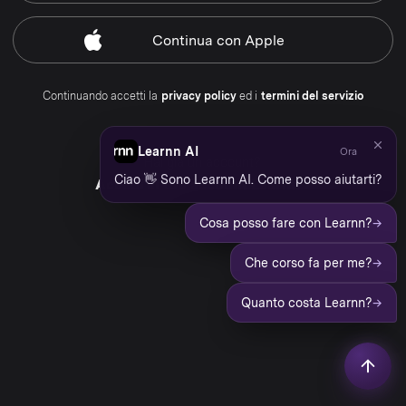
Continua
con Apple
Continuando accetti la
privacy policy
ed i
termini del servizio
Learnn AI
Ora
Hai già un account?
Ciao 👋 Sono Learnn AI. Come posso aiutarti?
Accedi al tuo account Learnn
→
Cosa posso fare con Learnn?
→
Che corso fa per me?
→
Quanto costa Learnn?