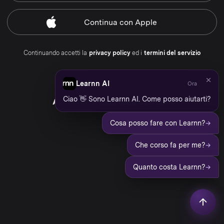
Continua
con Apple
Continuando accetti la
privacy policy
ed i
termini del servizio
Learnn AI
Ora
Hai già un account?
Ciao 👋 Sono Learnn AI. Come posso aiutarti?
Accedi al tuo account Learnn
→
Cosa posso fare con Learnn?
→
Che corso fa per me?
→
Quanto costa Learnn?