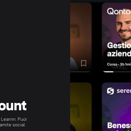
count
 Learnn. Puoi
amite social.