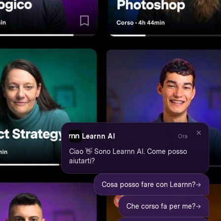
Learnn AI
Ora
Ciao 👋 Sono Learnn AI. Come posso
aiutarti?
→
Cosa posso fare con Learnn?
→
Che corso fa per me?